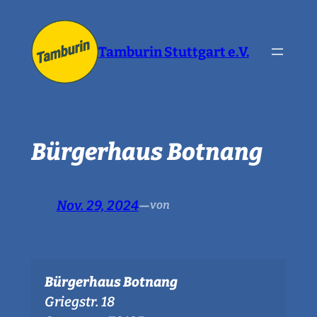
Zum
Inhalt
Tamburin Stuttgart e.V.
springen
Bürgerhaus Botnang
Nov. 29, 2024
—
von
Bürgerhaus Botnang
Griegstr. 18