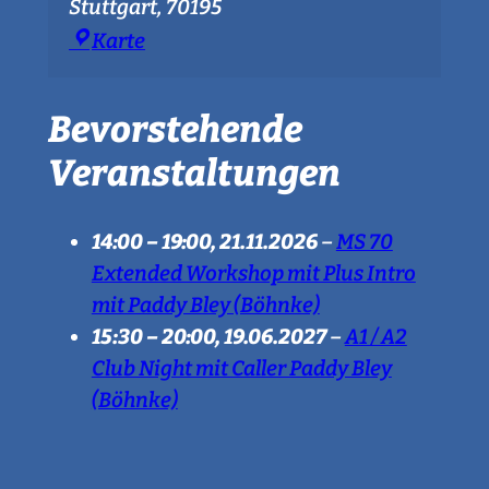
Stuttgart
,
70195
Bürgerhaus
Karte
Botnang
Bevorstehende
Veranstaltungen
14:00
–
19:00
,
21.11.2026
–
MS 70
Extended Workshop mit Plus Intro
mit Paddy Bley (Böhnke)
15:30
–
20:00
,
19.06.2027
–
A1 / A2
Club Night mit Caller Paddy Bley
(Böhnke)