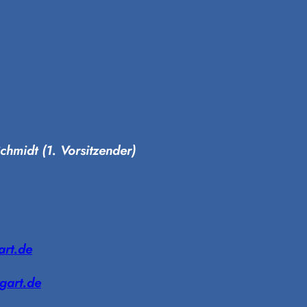
chmidt (1. Vorsitzender)
art.de
gart.de