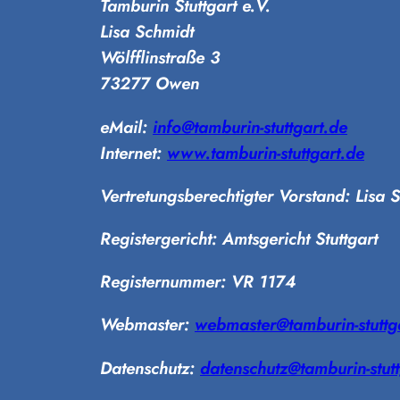
Tamburin Stuttgart e.V.
Lisa Schmidt
Wölfflinstraße 3
73277 Owen
eMail:
info@tamburin-stuttgart.de
Internet:
www.tamburin-stuttgart.de
Vertretungsberechtigter Vorstand: Lisa S
Registergericht: Amtsgericht Stuttgart
Registernummer: VR 1174
Webmaster:
webmaster@tamburin-stuttg
Datenschutz:
datenschutz@tamburin-stutt