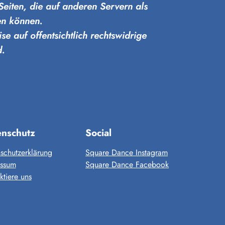
 Seiten, die auf anderen Servern als
en können.
se auf offentsichtlich rechtswidrige
d.
enschutz
Social
schutzerklärung
Square Dance Instagram
essum
Square Dance Facebook
ktiere uns