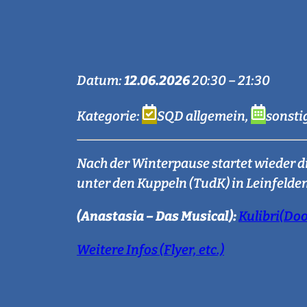
Datum:
12.06.2026
20:30
–
21:30
Kategorie:
SQD allgemein
,
sonsti
Nach der Winterpause startet wieder di
unter den Kuppeln (TudK) in Leinfeld
(Anastasia – Das Musical):
Kulibri(Doo
Weitere Infos (Flyer, etc.)