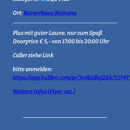
Ort:
Bürgerhaus Botnang
Plus mit guter Laune, nur zum Spaß
Doorprice € 5,- von 17:00 bis 20:00 Uhr
Caller siehe Link
bitte anmelden:
https://app.kulibri.com/pr/3v5bJdlgJ2Ek/Y17
Weitere Infos (Flyer, etc.)