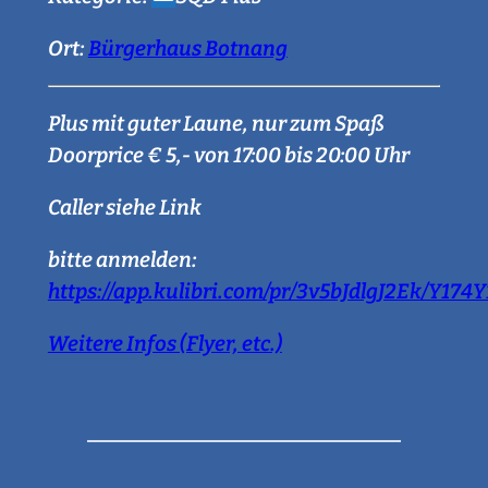
Ort:
Bürgerhaus Botnang
Plus mit guter Laune, nur zum Spaß
Doorprice € 5,- von 17:00 bis 20:00 Uhr
Caller siehe Link
bitte anmelden:
https://app.kulibri.com/pr/3v5bJdlgJ2Ek/Y17
Weitere Infos (Flyer, etc.)