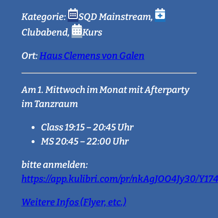
Kategorie:
SQD Mainstream
,
Clubabend
,
Kurs
Ort:
Haus Clemens von Galen
Am 1. Mittwoch im Monat mit Afterparty
im Tanzraum
Class 19:15 – 20:45 Uhr
MS 20:45 – 22:00 Uhr
bitte anmelden:
https://app.kulibri.com/pr/nkAgJOO4Jy30/Y1
Weitere Infos (Flyer, etc.)