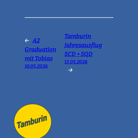
Tamburin
←
A2
Jahresausflug
Graduation
SCD + SQD
mit Tobias
13.05.2026
10.05.2026
→