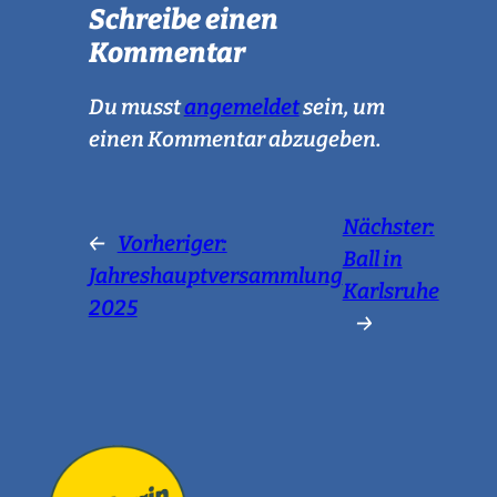
Schreibe einen
Kommentar
Du musst
angemeldet
sein, um
einen Kommentar abzugeben.
Nächster:
←
Vorheriger:
Ball in
Jahreshauptversammlung
Karlsruhe
2025
→