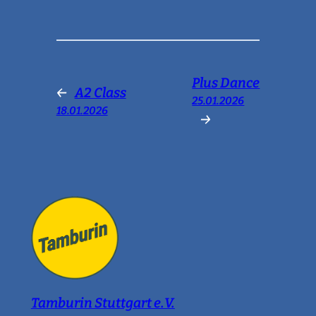
Plus Dance
←
A2 Class
25.01.2026
18.01.2026
→
Tamburin Stuttgart e.V.