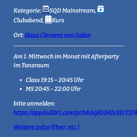
Kategorie:
SQD Mainstream
,
Clubabend
,
Kurs
Ort:
Haus Clemens von Galen
Am 1. Mittwoch im Monat mit Afterparty
im Tanzraum
Class 19:15 – 20:45 Uhr
MS 20:45 – 22:00 Uhr
bitte anmelden:
https://app.kulibri.com/pr/nkAgJOO4Jy30/Y1
Weitere Infos (Flyer, etc.)