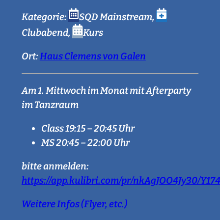
Kategorie:
SQD Mainstream
,
Clubabend
,
Kurs
Ort:
Haus Clemens von Galen
Am 1. Mittwoch im Monat mit Afterparty
im Tanzraum
Class 19:15 – 20:45 Uhr
MS 20:45 – 22:00 Uhr
bitte anmelden:
https://app.kulibri.com/pr/nkAgJOO4Jy30/Y1
Weitere Infos (Flyer, etc.)