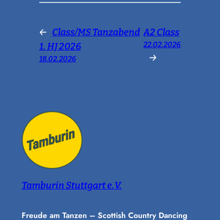
←
Class/MS Tanzabend
A2 Class
22.02.2026
1. HJ 2026
→
18.02.2026
Tamburin Stuttgart e.V.
Freude am Tanzen – Scottish Country Dancing