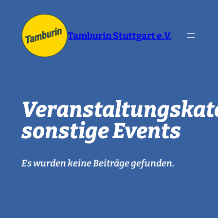
Zum
Inhalt
Tamburin Stuttgart e.V.
springen
Veranstaltungskat
sonstige Events
Es wurden keine Beiträge gefunden.